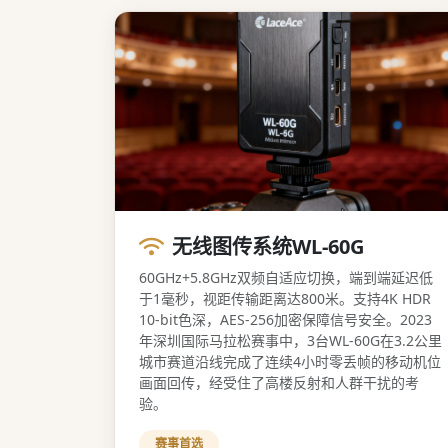
无线图传系统WL-60G
60GHz+5.8GHz双频自适应切换，端到端延迟低
于1毫秒，视距传输距离达800米。支持4K HDR
10-bit色深，AES-256加密保障信号安全。2023
年深圳国际马拉松赛事中，3台WL-60G在3.2公里
城市赛道沿线完成了连续4小时零丢帧的移动机位
画面回传，经受住了高楼反射和人群干扰的考
验。
赛事首选