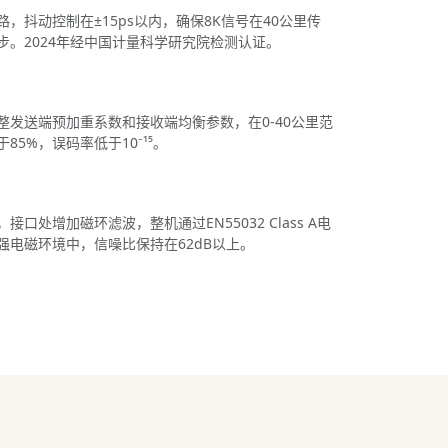
，抖动控制在±15ps以内，确保8K信号在40公里传
步。2024年经中国计量科学研究院检测认证。
整发送端预加重系数和接收端均衡参数，在0-40公里范
5%，误码率低于10⁻¹⁵。
口处增加磁环滤波，整机通过EN55032 Class A电
强电磁环境中，信噪比保持在62dB以上。