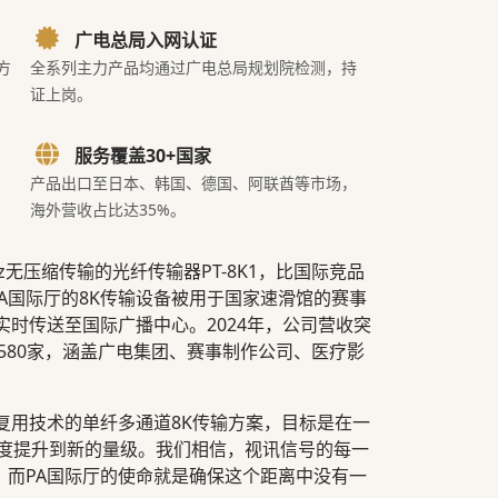
广电总局入网认证
方
全系列主力产品均通过广电总局规划院检测，持
证上岗。
服务覆盖30+国家
产品出口至日本、韩国、德国、阿联酋等市场，
海外营收占比达35%。
Hz无压缩传输的光纤传输器PT-8K1，比国际竞品
PA国际厅的8K传输设备被用于国家速滑馆的赛事
实时传送至国际广播中心。2024年，公司营收突
过580家，涵盖广电集团、赛事制作公司、医疗影
复用技术的单纤多通道8K传输方案，目标是在一
密度提升到新的量级。我们相信，视讯信号的每一
，而PA国际厅的使命就是确保这个距离中没有一