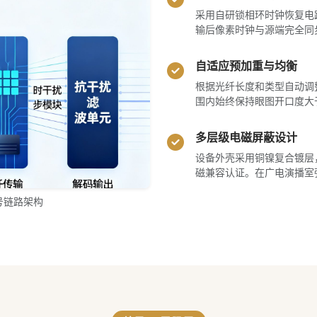
采用自研锁相环时钟恢复电路
输后像素时钟与源端完全同
自适应预加重与均衡
根据光纤长度和类型自动调
围内始终保持眼图开口度大于8
多层级电磁屏蔽设计
设备外壳采用铜镍复合镀层，接
磁兼容认证。在广电演播室
号链路架构