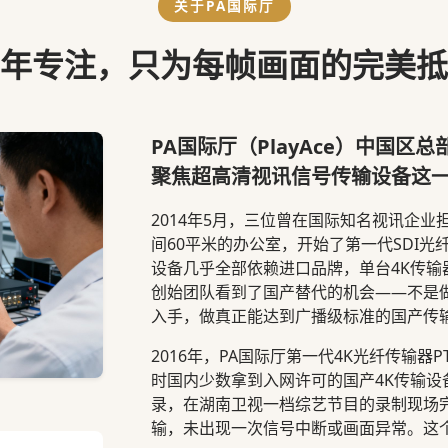
关于PA国际厅
年专注，只为每帧画面的完美抵
PA国际厅（PlayAce）中国区
聚焦超高清视讯信号传输设备这
2014年5月，三位曾在国际知名视讯企
间60平米的办公室，开始了第一代SDI
设备几乎全部依赖进口品牌，单台4K传输
创始团队看到了国产替代的机会——不是
入手，做真正能达到广播级标准的国产传
2016年，PA国际厅第一代4K光纤传输器
时国内少数拿到入网许可的国产4K传输
录，在湖南卫视一档综艺节目的录制现场完
输，未出现一次信号中断或画面异常。这