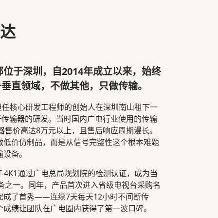
达
总部位于深圳，自2014年成立以来，始终
一垂直领域，不做其他，只做传输。
业担任核心研发工程师的创始人在深圳南山租下一
光纤传输器的研发。当时国内广电行业使用的传输
器售价高达8万元以上，且售后响应周期漫长。
做低价仿制品，而是从信号完整性这个根本难题
输设备。
PT-4K1通过广电总局规划院的检测认证，成为当
设备之一。同年，产品首次进入省级电视台采购名
成了首秀——连续7天每天12小时不间断传
个成绩让团队在广电圈内获得了第一波口碑。