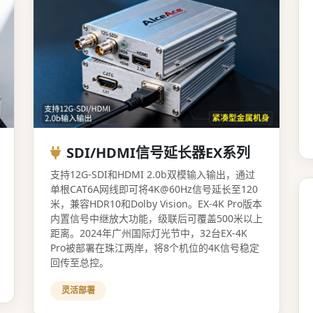
SDI/HDMI信号延长器EX系列
支持12G-SDI和HDMI 2.0b双模输入输出，通过
单根CAT6A网线即可将4K@60Hz信号延长至120
米，兼容HDR10和Dolby Vision。EX-4K Pro版本
内置信号中继放大功能，级联后可覆盖500米以上
距离。2024年广州国际灯光节中，32台EX-4K
Pro被部署在珠江两岸，将8个机位的4K信号稳定
回传至总控。
灵活部署