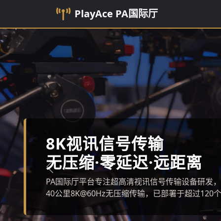
PlayAce
PA国际厅
第三代光纤传输器PT-8K
上一张
单模光纤40公里传输距离，支持8K@60Hz 4:4:
0.3dB。2025年1月正式发布，已获广电总局设备