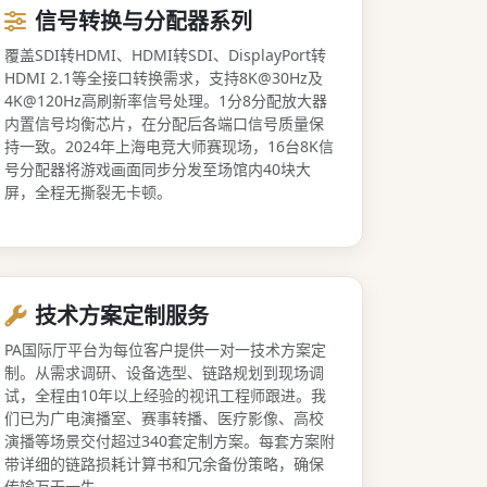
信号转换与分配器系列
覆盖SDI转HDMI、HDMI转SDI、DisplayPort转
HDMI 2.1等全接口转换需求，支持8K@30Hz及
4K@120Hz高刷新率信号处理。1分8分配放大器
内置信号均衡芯片，在分配后各端口信号质量保
持一致。2024年上海电竞大师赛现场，16台8K信
号分配器将游戏画面同步分发至场馆内40块大
屏，全程无撕裂无卡顿。
技术方案定制服务
PA国际厅平台为每位客户提供一对一技术方案定
制。从需求调研、设备选型、链路规划到现场调
试，全程由10年以上经验的视讯工程师跟进。我
们已为广电演播室、赛事转播、医疗影像、高校
演播等场景交付超过340套定制方案。每套方案附
带详细的链路损耗计算书和冗余备份策略，确保
传输万无一失。