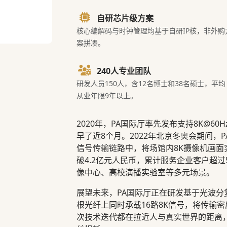
自研芯片级方案
核心编解码与时钟管理均基于自研IP核，非外购
案拼凑。
240人专业团队
研发人员150人，含12名博士和38名硕士，平均
从业年限9年以上。
2020年，PA国际厅率先发布支持8K@60
早了近8个月。2022年北京冬奥会期间，
信号传输链路中，将场馆内8K摄像机画面
破4.2亿元人民币，累计服务企业客户超
像中心、高校演播实验室等多元场景。
展望未来，PA国际厅正在研发基于光波分
根光纤上同时承载16路8K信号，将传输
次技术迭代都在拉近人与真实世界的距离