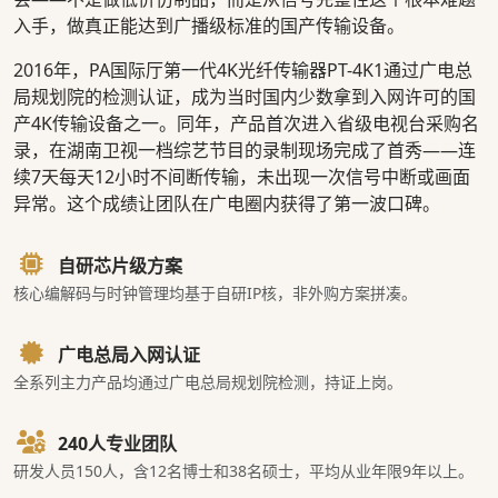
入手，做真正能达到广播级标准的国产传输设备。
2016年，PA国际厅第一代4K光纤传输器PT-4K1通过广电总
局规划院的检测认证，成为当时国内少数拿到入网许可的国
产4K传输设备之一。同年，产品首次进入省级电视台采购名
录，在湖南卫视一档综艺节目的录制现场完成了首秀——连
续7天每天12小时不间断传输，未出现一次信号中断或画面
异常。这个成绩让团队在广电圈内获得了第一波口碑。
自研芯片级方案
核心编解码与时钟管理均基于自研IP核，非外购方案拼凑。
广电总局入网认证
全系列主力产品均通过广电总局规划院检测，持证上岗。
240人专业团队
研发人员150人，含12名博士和38名硕士，平均从业年限9年以上。