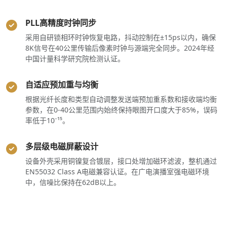
PLL高精度时钟同步
采用自研锁相环时钟恢复电路，抖动控制在±15ps以内，确保
8K信号在40公里传输后像素时钟与源端完全同步。2024年经
中国计量科学研究院检测认证。
自适应预加重与均衡
根据光纤长度和类型自动调整发送端预加重系数和接收端均衡
参数，在0-40公里范围内始终保持眼图开口度大于85%，误码
率低于10⁻¹⁵。
多层级电磁屏蔽设计
设备外壳采用铜镍复合镀层，接口处增加磁环滤波，整机通过
EN55032 Class A电磁兼容认证。在广电演播室强电磁环境
中，信噪比保持在62dB以上。