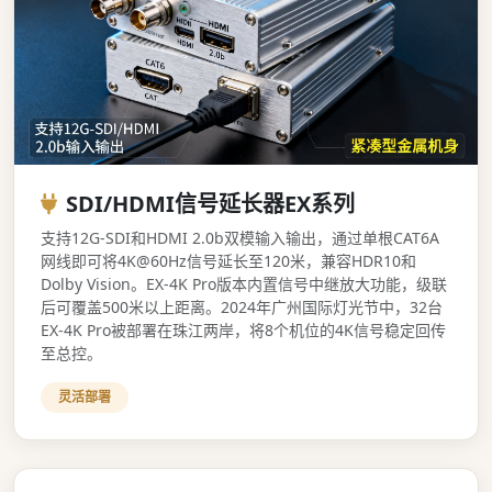
SDI/HDMI信号延长器EX系列
支持12G-SDI和HDMI 2.0b双模输入输出，通过单根CAT6A
网线即可将4K@60Hz信号延长至120米，兼容HDR10和
Dolby Vision。EX-4K Pro版本内置信号中继放大功能，级联
后可覆盖500米以上距离。2024年广州国际灯光节中，32台
EX-4K Pro被部署在珠江两岸，将8个机位的4K信号稳定回传
至总控。
灵活部署