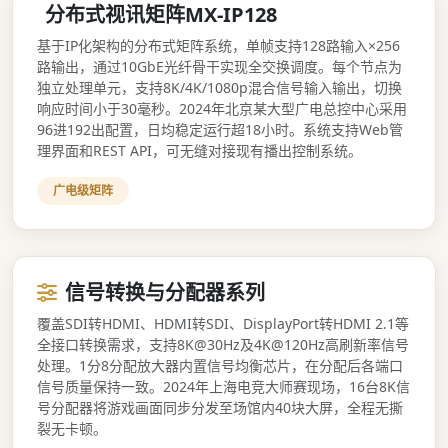
分布式视讯矩阵MX-IP128
基于IP化架构的分布式矩阵系统，单帧支持128路输入×256
路输出，通过10GbE光纤骨干实现全交换调度。每个节点为
独立处理单元，支持8K/4K/1080p混合信号输入输出，切换
响应时间小于30毫秒。2024年北京某大型广电总控中心采用
96进192出配置，日均稳定运行超18小时。系统支持Web管
理界面和REST API，可无缝对接现有播出控制系统。
广电级矩阵
信号转换与分配器系列
覆盖SDI转HDMI、HDMI转SDI、DisplayPort转HDMI 2.1等
全接口转换需求，支持8K@30Hz及4K@120Hz高刷新率信号
处理。1分8分配放大器内置信号均衡芯片，在分配后各端口
信号质量保持一致。2024年上海电竞大师赛现场，16台8K信
号分配器将游戏画面同步分发至场馆内40块大屏，全程无撕
裂无卡顿。