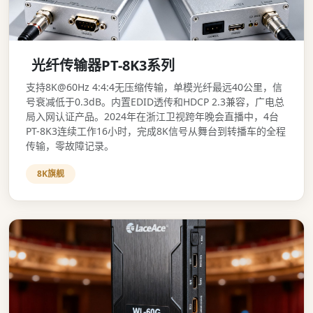
光纤传输器PT-8K3系列
支持8K@60Hz 4:4:4无压缩传输，单模光纤最远40公里，信
号衰减低于0.3dB。内置EDID透传和HDCP 2.3兼容，广电总
局入网认证产品。2024年在浙江卫视跨年晚会直播中，4台
PT-8K3连续工作16小时，完成8K信号从舞台到转播车的全程
传输，零故障记录。
8K旗舰