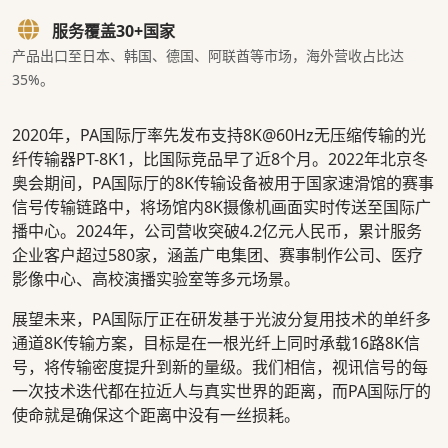
服务覆盖30+国家
产品出口至日本、韩国、德国、阿联酋等市场，海外营收占比达
35%。
2020年，PA国际厅率先发布支持8K@60Hz无压缩传输的光
纤传输器PT-8K1，比国际竞品早了近8个月。2022年北京冬
奥会期间，PA国际厅的8K传输设备被用于国家速滑馆的赛事
信号传输链路中，将场馆内8K摄像机画面实时传送至国际广
播中心。2024年，公司营收突破4.2亿元人民币，累计服务
企业客户超过580家，涵盖广电集团、赛事制作公司、医疗
影像中心、高校演播实验室等多元场景。
展望未来，PA国际厅正在研发基于光波分复用技术的单纤多
通道8K传输方案，目标是在一根光纤上同时承载16路8K信
号，将传输密度提升到新的量级。我们相信，视讯信号的每
一次技术迭代都在拉近人与真实世界的距离，而PA国际厅的
使命就是确保这个距离中没有一丝损耗。