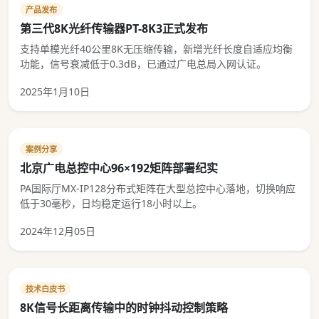
产品发布
第三代8K光纤传输器PT-8K3正式发布
支持单模光纤40公里8K无压缩传输，新增光纤长度自适应均衡
功能，信号衰减低于0.3dB，已通过广电总局入网认证。
2025年1月10日
案例分享
北京广电总控中心96×192矩阵部署纪实
PA国际厅MX-IP128分布式矩阵在大型总控中心落地，切换响应
低于30毫秒，日均稳定运行18小时以上。
2024年12月05日
技术白皮书
8K信号长距离传输中的时钟抖动控制策略