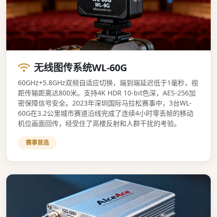
无线图传系统WL-60G
60GHz+5.8GHz双频自适应切换，端到端延迟低于1毫秒，视
距传输距离达800米。支持4K HDR 10-bit色深，AES-256加
密保障信号安全。2023年深圳国际马拉松赛事中，3台WL-
60G在3.2公里城市赛道沿线完成了连续4小时零丢帧的移动
机位画面回传，经受住了高楼反射和人群干扰的考验。
赛事首选