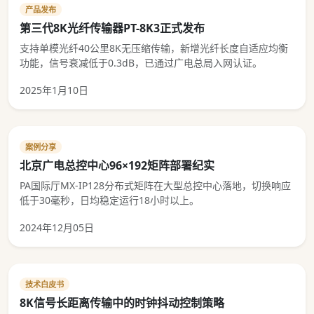
产品发布
第三代8K光纤传输器PT-8K3正式发布
支持单模光纤40公里8K无压缩传输，新增光纤长度自适应均衡
功能，信号衰减低于0.3dB，已通过广电总局入网认证。
2025年1月10日
案例分享
北京广电总控中心96×192矩阵部署纪实
PA国际厅MX-IP128分布式矩阵在大型总控中心落地，切换响应
低于30毫秒，日均稳定运行18小时以上。
2024年12月05日
技术白皮书
8K信号长距离传输中的时钟抖动控制策略