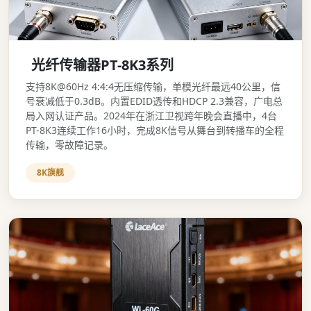
光纤传输器PT-8K3系列
支持8K@60Hz 4:4:4无压缩传输，单模光纤最远40公里，信
号衰减低于0.3dB。内置EDID透传和HDCP 2.3兼容，广电总
局入网认证产品。2024年在浙江卫视跨年晚会直播中，4台
PT-8K3连续工作16小时，完成8K信号从舞台到转播车的全程
传输，零故障记录。
8K旗舰