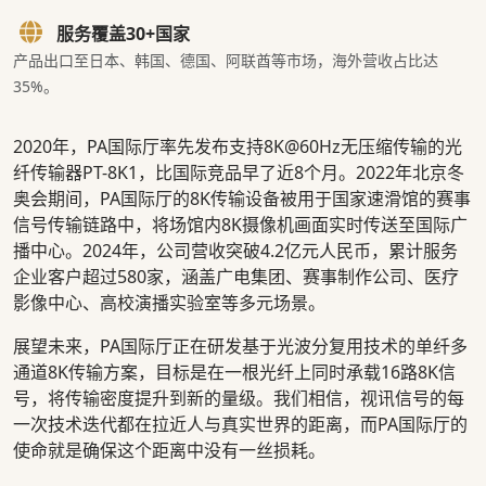
服务覆盖30+国家
产品出口至日本、韩国、德国、阿联酋等市场，海外营收占比达
35%。
2020年，PA国际厅率先发布支持8K@60Hz无压缩传输的光
纤传输器PT-8K1，比国际竞品早了近8个月。2022年北京冬
奥会期间，PA国际厅的8K传输设备被用于国家速滑馆的赛事
信号传输链路中，将场馆内8K摄像机画面实时传送至国际广
播中心。2024年，公司营收突破4.2亿元人民币，累计服务
企业客户超过580家，涵盖广电集团、赛事制作公司、医疗
影像中心、高校演播实验室等多元场景。
展望未来，PA国际厅正在研发基于光波分复用技术的单纤多
通道8K传输方案，目标是在一根光纤上同时承载16路8K信
号，将传输密度提升到新的量级。我们相信，视讯信号的每
一次技术迭代都在拉近人与真实世界的距离，而PA国际厅的
使命就是确保这个距离中没有一丝损耗。