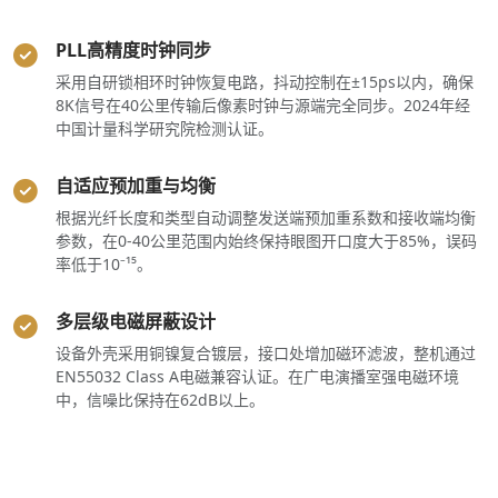
PLL高精度时钟同步
采用自研锁相环时钟恢复电路，抖动控制在±15ps以内，确保
8K信号在40公里传输后像素时钟与源端完全同步。2024年经
中国计量科学研究院检测认证。
自适应预加重与均衡
根据光纤长度和类型自动调整发送端预加重系数和接收端均衡
参数，在0-40公里范围内始终保持眼图开口度大于85%，误码
率低于10⁻¹⁵。
多层级电磁屏蔽设计
设备外壳采用铜镍复合镀层，接口处增加磁环滤波，整机通过
EN55032 Class A电磁兼容认证。在广电演播室强电磁环境
中，信噪比保持在62dB以上。