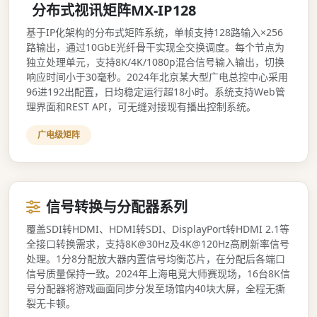
分布式视讯矩阵MX-IP128
基于IP化架构的分布式矩阵系统，单帧支持128路输入×256
路输出，通过10GbE光纤骨干实现全交换调度。每个节点为
独立处理单元，支持8K/4K/1080p混合信号输入输出，切换
响应时间小于30毫秒。2024年北京某大型广电总控中心采用
96进192出配置，日均稳定运行超18小时。系统支持Web管
理界面和REST API，可无缝对接现有播出控制系统。
广电级矩阵
信号转换与分配器系列
覆盖SDI转HDMI、HDMI转SDI、DisplayPort转HDMI 2.1等
全接口转换需求，支持8K@30Hz及4K@120Hz高刷新率信号
处理。1分8分配放大器内置信号均衡芯片，在分配后各端口
信号质量保持一致。2024年上海电竞大师赛现场，16台8K信
号分配器将游戏画面同步分发至场馆内40块大屏，全程无撕
裂无卡顿。