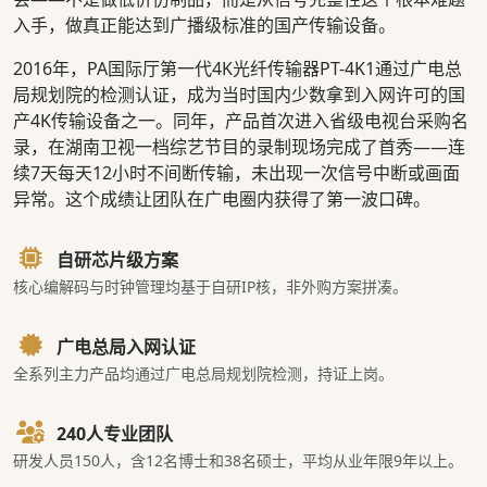
入手，做真正能达到广播级标准的国产传输设备。
2016年，PA国际厅第一代4K光纤传输器PT-4K1通过广电总
局规划院的检测认证，成为当时国内少数拿到入网许可的国
产4K传输设备之一。同年，产品首次进入省级电视台采购名
录，在湖南卫视一档综艺节目的录制现场完成了首秀——连
续7天每天12小时不间断传输，未出现一次信号中断或画面
异常。这个成绩让团队在广电圈内获得了第一波口碑。
自研芯片级方案
核心编解码与时钟管理均基于自研IP核，非外购方案拼凑。
广电总局入网认证
全系列主力产品均通过广电总局规划院检测，持证上岗。
240人专业团队
研发人员150人，含12名博士和38名硕士，平均从业年限9年以上。