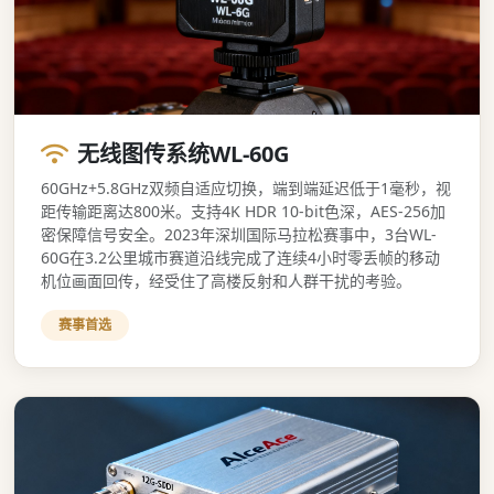
无线图传系统WL-60G
60GHz+5.8GHz双频自适应切换，端到端延迟低于1毫秒，视
距传输距离达800米。支持4K HDR 10-bit色深，AES-256加
密保障信号安全。2023年深圳国际马拉松赛事中，3台WL-
60G在3.2公里城市赛道沿线完成了连续4小时零丢帧的移动
机位画面回传，经受住了高楼反射和人群干扰的考验。
赛事首选