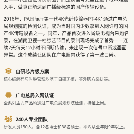
入手，做真正能达到广播级标准的国产传输设备。
2016年，PA国际厅第一代4K光纤传输器PT-4K1通过广电总
局规划院的检测认证，成为当时国内少数拿到入网许可的国
产4K传输设备之一。同年，产品首次进入省级电视台采购名
录，在湖南卫视一档综艺节目的录制现场完成了首秀——连
续7天每天12小时不间断传输，未出现一次信号中断或画面
异常。这个成绩让团队在广电圈内获得了第一波口碑。
自研芯片级方案
核心编解码与时钟管理均基于自研IP核，非外购方案拼凑。
广电总局入网认证
全系列主力产品均通过广电总局规划院检测，持证上岗。
240人专业团队
研发人员150人，含12名博士和38名硕士，平均从业年限9年以上。