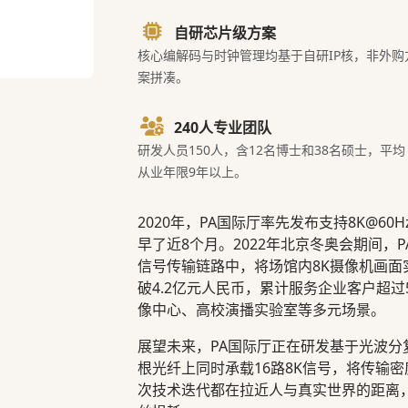
自研芯片级方案
核心编解码与时钟管理均基于自研IP核，非外购
案拼凑。
240人专业团队
研发人员150人，含12名博士和38名硕士，平均
从业年限9年以上。
2020年，PA国际厅率先发布支持8K@60
早了近8个月。2022年北京冬奥会期间，
信号传输链路中，将场馆内8K摄像机画面
破4.2亿元人民币，累计服务企业客户超
像中心、高校演播实验室等多元场景。
展望未来，PA国际厅正在研发基于光波分
根光纤上同时承载16路8K信号，将传输
次技术迭代都在拉近人与真实世界的距离