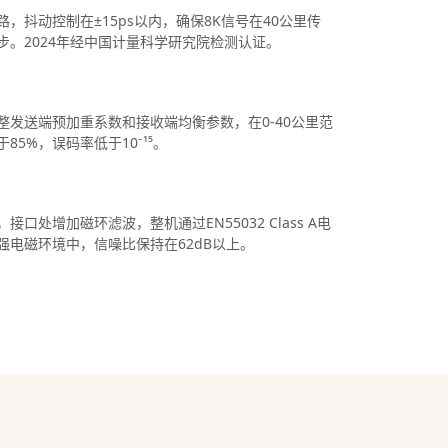
，抖动控制在±15ps以内，确保8K信号在40公里传
步。2024年经中国计量科学研究院检测认证。
整发送端预加重系数和接收端均衡参数，在0-40公里范
5%，误码率低于10⁻¹⁵。
口处增加磁环滤波，整机通过EN55032 Class A电
强电磁环境中，信噪比保持在62dB以上。