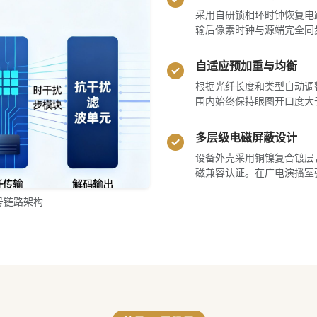
采用自研锁相环时钟恢复电路
输后像素时钟与源端完全同
自适应预加重与均衡
根据光纤长度和类型自动调
围内始终保持眼图开口度大于8
多层级电磁屏蔽设计
设备外壳采用铜镍复合镀层，接
磁兼容认证。在广电演播室
号链路架构