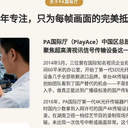
关于PA国际厅
年专注，只为每帧画面的完美抵
PA国际厅（PlayAce）中国区
聚焦超高清视讯信号传输设备这
2014年5月，三位曾在国际知名视讯企
间60平米的办公室，开始了第一代SDI
设备几乎全部依赖进口品牌，单台4K传输
创始团队看到了国产替代的机会——不是
入手，做真正能达到广播级标准的国产传
2016年，PA国际厅第一代4K光纤传输器
时国内少数拿到入网许可的国产4K传输
录，在湖南卫视一档综艺节目的录制现场完
输，未出现一次信号中断或画面异常。这