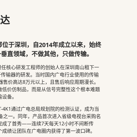
达
总部位于深圳，自2014年成立以来，始终
一垂直领域，不做其他，只做传输。
业担任核心研发工程师的创始人在深圳南山租下一
光纤传输器的研发。当时国内广电行业使用的传输
器售价高达8万元以上，且售后响应周期漫长。
做低价仿制品，而是从信号完整性这个根本难题
输设备。
PT-4K1通过广电总局规划院的检测认证，成为当
设备之一。同年，产品首次进入省级电视台采购名
成了首秀——连续7天每天12小时不间断传
个成绩让团队在广电圈内获得了第一波口碑。