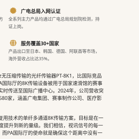
广电总局入网认证
方
全系列主力产品均通过广电总局规划院检测，持
证上岗。
服务覆盖30+国家
产品出口至日本、韩国、德国、阿联酋等市场，
海外营收占比达35%。
Hz无压缩传输的光纤传输器PT-8K1，比国际竞品
PA国际厅的8K传输设备被用于国家速滑馆的赛事
实时传送至国际广播中心。2024年，公司营收突
过580家，涵盖广电集团、赛事制作公司、医疗影
复用技术的单纤多通道8K传输方案，目标是在一
密度提升到新的量级。我们相信，视讯信号的每一
，而PA国际厅的使命就是确保这个距离中没有一