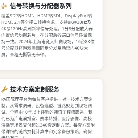
信号转换与分配器系列
覆盖SDI转HDMI、HDMI转SDI、DisplayPort转
HDMI 2.1等全接口转换需求，支持8K@30Hz及
4K@120Hz高刷新率信号处理。1分8分配放大器
内置信号均衡芯片，在分配后各端口信号质量保
持一致。2024年上海电竞大师赛现场，16台8K信
号分配器将游戏画面同步分发至场馆内40块大
屏，全程无撕裂无卡顿。
技术方案定制服务
PA国际厅平台为每位客户提供一对一技术方案定
制。从需求调研、设备选型、链路规划到现场调
试，全程由10年以上经验的视讯工程师跟进。我
们已为广电演播室、赛事转播、医疗影像、高校
演播等场景交付超过340套定制方案。每套方案附
带详细的链路损耗计算书和冗余备份策略，确保
传输万无一失。