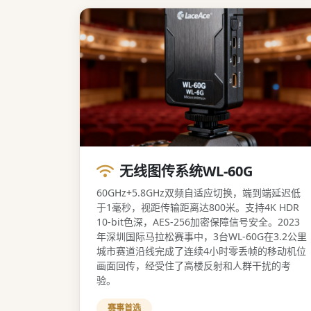
无线图传系统WL-60G
60GHz+5.8GHz双频自适应切换，端到端延迟低
于1毫秒，视距传输距离达800米。支持4K HDR
10-bit色深，AES-256加密保障信号安全。2023
年深圳国际马拉松赛事中，3台WL-60G在3.2公里
城市赛道沿线完成了连续4小时零丢帧的移动机位
画面回传，经受住了高楼反射和人群干扰的考
验。
赛事首选