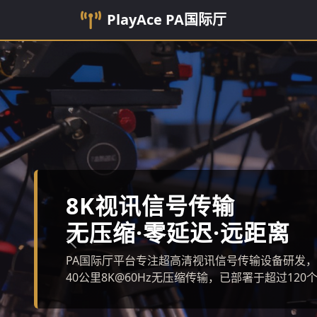
PlayAce
PA国际厅
第三代光纤传输器PT-8K
上一张
单模光纤40公里传输距离，支持8K@60Hz 4:4:
0.3dB。2025年1月正式发布，已获广电总局设备