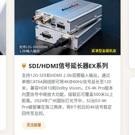
SDI/HDMI信号延长器EX系列
支持12G-SDI和HDMI 2.0b双模输入输出，通过
单根CAT6A网线即可将4K@60Hz信号延长至120
米，兼容HDR10和Dolby Vision。EX-4K Pro版本
内置信号中继放大功能，级联后可覆盖500米以上
距离。2024年广州国际灯光节中，32台EX-4K
Pro被部署在珠江两岸，将8个机位的4K信号稳定
回传至总控。
灵活部署