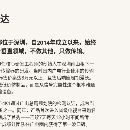
达
总部位于深圳，自2014年成立以来，始终
一垂直领域，不做其他，只做传输。
业担任核心研发工程师的创始人在深圳南山租下一
光纤传输器的研发。当时国内广电行业使用的传输
器售价高达8万元以上，且售后响应周期漫长。
做低价仿制品，而是从信号完整性这个根本难题
输设备。
PT-4K1通过广电总局规划院的检测认证，成为当
设备之一。同年，产品首次进入省级电视台采购名
成了首秀——连续7天每天12小时不间断传
个成绩让团队在广电圈内获得了第一波口碑。