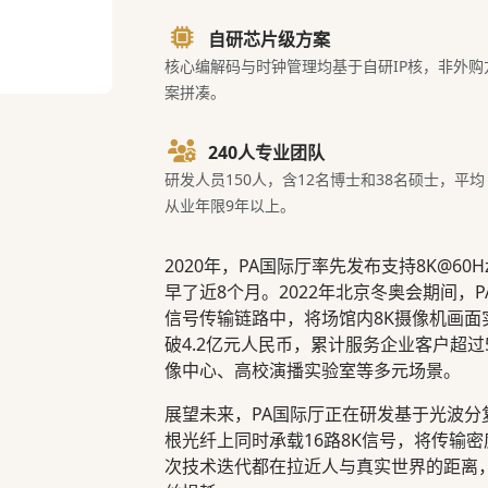
自研芯片级方案
核心编解码与时钟管理均基于自研IP核，非外购
案拼凑。
240人专业团队
研发人员150人，含12名博士和38名硕士，平均
从业年限9年以上。
2020年，PA国际厅率先发布支持8K@60
早了近8个月。2022年北京冬奥会期间，
信号传输链路中，将场馆内8K摄像机画面
破4.2亿元人民币，累计服务企业客户超
像中心、高校演播实验室等多元场景。
展望未来，PA国际厅正在研发基于光波分
根光纤上同时承载16路8K信号，将传输
次技术迭代都在拉近人与真实世界的距离