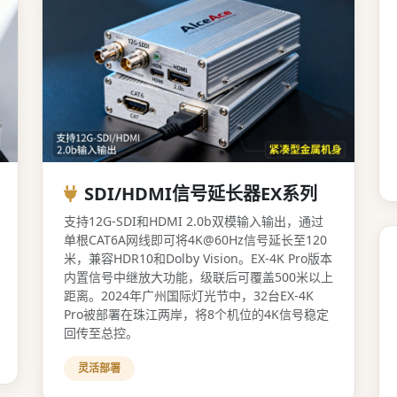
SDI/HDMI信号延长器EX系列
支持12G-SDI和HDMI 2.0b双模输入输出，通过
单根CAT6A网线即可将4K@60Hz信号延长至120
米，兼容HDR10和Dolby Vision。EX-4K Pro版本
内置信号中继放大功能，级联后可覆盖500米以上
距离。2024年广州国际灯光节中，32台EX-4K
Pro被部署在珠江两岸，将8个机位的4K信号稳定
回传至总控。
灵活部署