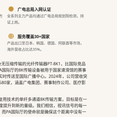
广电总局入网认证
方
全系列主力产品均通过广电总局规划院检测，持
证上岗。
服务覆盖30+国家
产品出口至日本、韩国、德国、阿联酋等市场，
海外营收占比达35%。
Hz无压缩传输的光纤传输器PT-8K1，比国际竞品
PA国际厅的8K传输设备被用于国家速滑馆的赛事
实时传送至国际广播中心。2024年，公司营收突
过580家，涵盖广电集团、赛事制作公司、医疗影
复用技术的单纤多通道8K传输方案，目标是在一
密度提升到新的量级。我们相信，视讯信号的每一
，而PA国际厅的使命就是确保这个距离中没有一