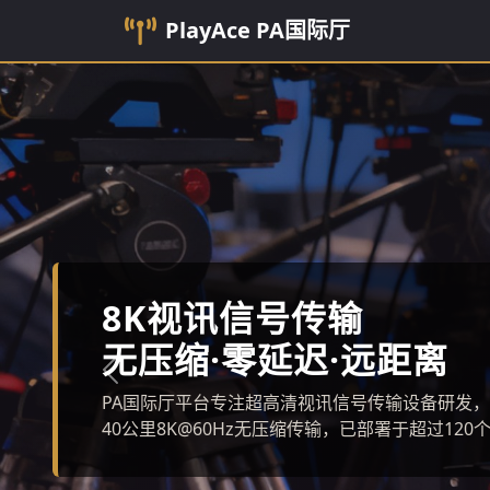
PlayAce
PA国际厅
第三代光纤传输器PT-8K
上一张
单模光纤40公里传输距离，支持8K@60Hz 4:4:
0.3dB。2025年1月正式发布，已获广电总局设备