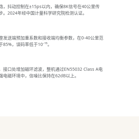
，抖动控制在±15ps以内，确保8K信号在40公里传
步。2024年经中国计量科学研究院检测认证。
整发送端预加重系数和接收端均衡参数，在0-40公里范
5%，误码率低于10⁻¹⁵。
口处增加磁环滤波，整机通过EN55032 Class A电
强电磁环境中，信噪比保持在62dB以上。