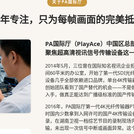
关于PA国际厅
年专注，只为每帧画面的完美抵
PA国际厅（PlayAce）中国区
聚焦超高清视讯信号传输设备这
2014年5月，三位曾在国际知名视讯企
间60平米的办公室，开始了第一代SDI
设备几乎全部依赖进口品牌，单台4K传输
创始团队看到了国产替代的机会——不是
入手，做真正能达到广播级标准的国产传
2016年，PA国际厅第一代4K光纤传输器
时国内少数拿到入网许可的国产4K传输
录，在湖南卫视一档综艺节目的录制现场完
输，未出现一次信号中断或画面异常。这