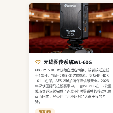
无线图传系统WL-60G
60GHz+5.8GHz双频自适应切换，端到端延迟低
于1毫秒，视距传输距离达800米。支持4K HDR
10-bit色深，AES-256加密保障信号安全。2023
年深圳国际马拉松赛事中，3台WL-60G在3.2公里
城市赛道沿线完成了连续4小时零丢帧的移动机位
画面回传，经受住了高楼反射和人群干扰的考
验。
赛事首选