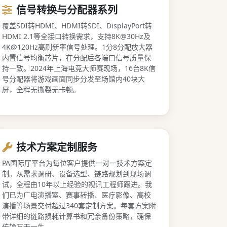
信号转换与分配器系列
覆盖SDI转HDMI、HDMI转SDI、DisplayPort转
HDMI 2.1等全接口转换需求，支持8K@30Hz及
4K@120Hz高刷新率信号处理。1分8分配放大器
内置信号均衡芯片，在分配后各端口信号质量保
持一致。2024年上海电竞大师赛现场，16台8K信
号分配器将游戏画面同步分发至场馆内40块大
屏，全程无撕裂无卡顿。
技术方案定制服务
PA国际厅平台为每位客户提供一对一技术方案定
制。从需求调研、设备选型、链路规划到现场调
试，全程由10年以上经验的视讯工程师跟进。我
们已为广电演播室、赛事转播、医疗影像、高校
演播等场景交付超过340套定制方案。每套方案附
带详细的链路损耗计算书和冗余备份策略，确保
传输万无一失。