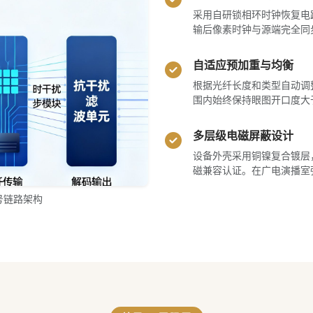
采用自研锁相环时钟恢复电路
输后像素时钟与源端完全同
自适应预加重与均衡
根据光纤长度和类型自动调
围内始终保持眼图开口度大于8
多层级电磁屏蔽设计
设备外壳采用铜镍复合镀层，接
磁兼容认证。在广电演播室
号链路架构