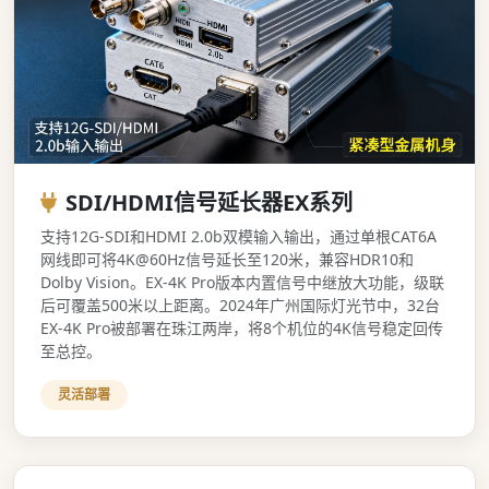
SDI/HDMI信号延长器EX系列
支持12G-SDI和HDMI 2.0b双模输入输出，通过单根CAT6A
网线即可将4K@60Hz信号延长至120米，兼容HDR10和
Dolby Vision。EX-4K Pro版本内置信号中继放大功能，级联
后可覆盖500米以上距离。2024年广州国际灯光节中，32台
EX-4K Pro被部署在珠江两岸，将8个机位的4K信号稳定回传
至总控。
灵活部署