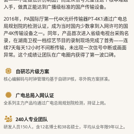
入手，做真正能达到广播级标准的国产传输设备。
2016年，PA国际厅第一代4K光纤传输器PT-4K1通过广电总
局规划院的检测认证，成为当时国内少数拿到入网许可的国
产4K传输设备之一。同年，产品首次进入省级电视台采购名
录，在湖南卫视一档综艺节目的录制现场完成了首秀——连
续7天每天12小时不间断传输，未出现一次信号中断或画面
异常。这个成绩让团队在广电圈内获得了第一波口碑。
自研芯片级方案
核心编解码与时钟管理均基于自研IP核，非外购方案拼凑。
广电总局入网认证
全系列主力产品均通过广电总局规划院检测，持证上岗。
240人专业团队
研发人员150人，含12名博士和38名硕士，平均从业年限9年以上。