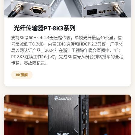
光纤传输器PT-8K3系列
支持8K@60Hz 4:4:4无压缩传输，单模光纤最远40公里，信
号衰减低于0.3dB。内置EDID透传和HDCP 2.3兼容，广电总
局入网认证产品。2024年在浙江卫视跨年晚会直播中，4台
PT-8K3连续工作16小时，完成8K信号从舞台到转播车的全程
传输，零故障记录。
8K旗舰