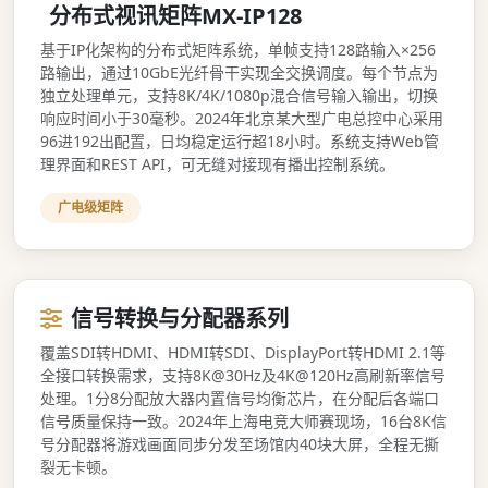
分布式视讯矩阵MX-IP128
基于IP化架构的分布式矩阵系统，单帧支持128路输入×256
路输出，通过10GbE光纤骨干实现全交换调度。每个节点为
独立处理单元，支持8K/4K/1080p混合信号输入输出，切换
响应时间小于30毫秒。2024年北京某大型广电总控中心采用
96进192出配置，日均稳定运行超18小时。系统支持Web管
理界面和REST API，可无缝对接现有播出控制系统。
广电级矩阵
信号转换与分配器系列
覆盖SDI转HDMI、HDMI转SDI、DisplayPort转HDMI 2.1等
全接口转换需求，支持8K@30Hz及4K@120Hz高刷新率信号
处理。1分8分配放大器内置信号均衡芯片，在分配后各端口
信号质量保持一致。2024年上海电竞大师赛现场，16台8K信
号分配器将游戏画面同步分发至场馆内40块大屏，全程无撕
裂无卡顿。