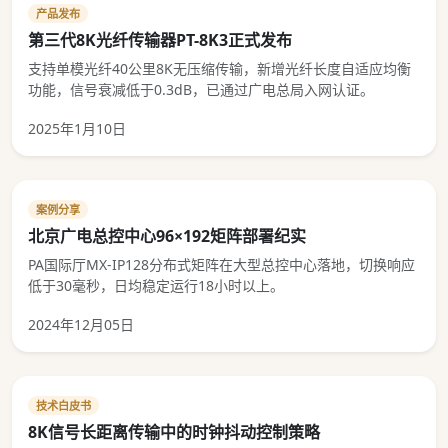
产品发布
第三代8K光纤传输器PT-8K3正式发布
支持单模光纤40公里8K无压缩传输，新增光纤长度自适应均衡
功能，信号衰减低于0.3dB，已通过广电总局入网认证。
2025年1月10日
案例分享
北京广电总控中心96×192矩阵部署纪实
PA国际厅MX-IP128分布式矩阵在大型总控中心落地，切换响应
低于30毫秒，日均稳定运行18小时以上。
2024年12月05日
技术白皮书
8K信号长距离传输中的时钟抖动控制策略