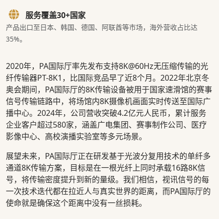
服务覆盖30+国家
产品出口至日本、韩国、德国、阿联酋等市场，海外营收占比达
35%。
2020年，PA国际厅率先发布支持8K@60Hz无压缩传输的光
纤传输器PT-8K1，比国际竞品早了近8个月。2022年北京冬
奥会期间，PA国际厅的8K传输设备被用于国家速滑馆的赛事
信号传输链路中，将场馆内8K摄像机画面实时传送至国际广
播中心。2024年，公司营收突破4.2亿元人民币，累计服务
企业客户超过580家，涵盖广电集团、赛事制作公司、医疗
影像中心、高校演播实验室等多元场景。
展望未来，PA国际厅正在研发基于光波分复用技术的单纤多
通道8K传输方案，目标是在一根光纤上同时承载16路8K信
号，将传输密度提升到新的量级。我们相信，视讯信号的每
一次技术迭代都在拉近人与真实世界的距离，而PA国际厅的
使命就是确保这个距离中没有一丝损耗。