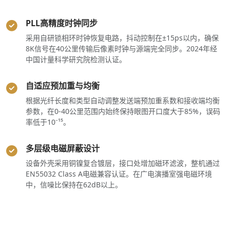
PLL高精度时钟同步
采用自研锁相环时钟恢复电路，抖动控制在±15ps以内，确保
8K信号在40公里传输后像素时钟与源端完全同步。2024年经
中国计量科学研究院检测认证。
自适应预加重与均衡
根据光纤长度和类型自动调整发送端预加重系数和接收端均衡
参数，在0-40公里范围内始终保持眼图开口度大于85%，误码
率低于10⁻¹⁵。
多层级电磁屏蔽设计
设备外壳采用铜镍复合镀层，接口处增加磁环滤波，整机通过
EN55032 Class A电磁兼容认证。在广电演播室强电磁环境
中，信噪比保持在62dB以上。