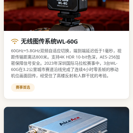
无线图传系统WL-60G
60GHz+5.8GHz双频自适应切换，端到端延迟低于1毫秒，视
距传输距离达800米。支持4K HDR 10-bit色深，AES-256加
密保障信号安全。2023年深圳国际马拉松赛事中，3台WL-
60G在3.2公里城市赛道沿线完成了连续4小时零丢帧的移动
机位画面回传，经受住了高楼反射和人群干扰的考验。
赛事首选